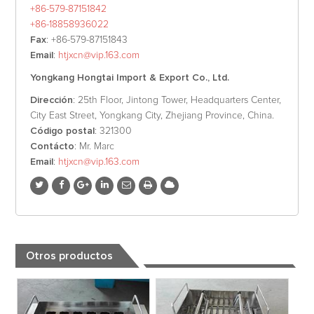
+86-579-87151842
+86-18858936022
Fax
: +86-579-87151843
Email
:
htjxcn@vip.163.com
Yongkang Hongtai Import & Export Co., Ltd.
Dirección
: 25th Floor, Jintong Tower, Headquarters Center,
City East Street, Yongkang City, Zhejiang Province, China.
Código postal
: 321300
Contácto
: Mr. Marc
Email
:
htjxcn@vip.163.com
Otros productos