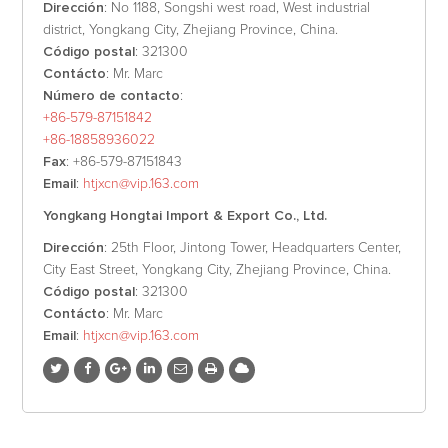
Dirección
: No 1188, Songshi west road, West industrial
district, Yongkang City, Zhejiang Province, China.
Código postal
: 321300
Contácto
: Mr. Marc
Número de contacto
:
+86-579-87151842
+86-18858936022
Fax
: +86-579-87151843
Email
:
htjxcn@vip.163.com
Yongkang Hongtai Import & Export Co., Ltd.
Dirección
: 25th Floor, Jintong Tower, Headquarters Center,
City East Street, Yongkang City, Zhejiang Province, China.
Código postal
: 321300
Contácto
: Mr. Marc
Email
:
htjxcn@vip.163.com